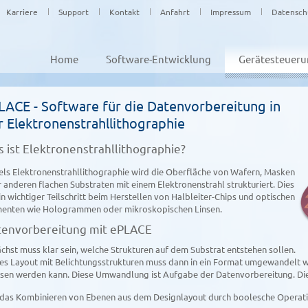
Karriere
Support
Kontakt
Anfahrt
Impressum
Datensch
Home
Software-Entwicklung
Gerätesteuer
LACE - Software für die Daten­vorbereitung in
r Elektronenstrahl­lithographie
 ist Elektronenstrahl­lithographie?
els Elektronenstrahl­lithographie wird die Oberfläche von Wafern, Masken
 anderen flachen Substraten mit einem Elektronen­strahl strukturiert. Dies
ein wichtiger Teilschritt beim Herstellen von Halbleiter-Chips und optischen
menten wie Hologrammen oder mikroskopischen Linsen.
tenvorbereitung mit ePLACE
chst muss klar sein, welche Strukturen auf dem Substrat entstehen sollen.
es Layout mit Belichtungs­strukturen muss dann in ein Format umgewandelt w
sen werden kann. Diese Umwandlung ist Aufgabe der Daten­vorbereitung. Di
das Kombinieren von Ebenen aus dem Design­layout durch boolesche Operat