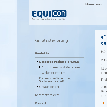
Unternehmen
eP
Gerätesteuerung
de
Was
Produkte
Mitt
Dataprep Package ePLACE
oder
Algorithmen und Verfahren
ist 
Weitere Features
Ele
Dynamische Scheduling
Da
Software niceLAB
Geräte-Treiber
Zunä
Dies
Referenzprojekte
gele
Kontakt