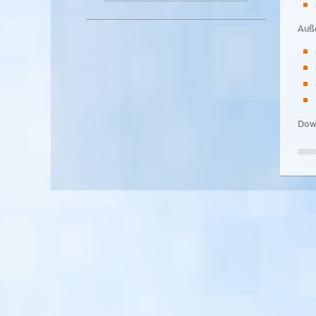
Auße
Dow