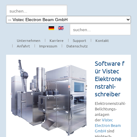
Unternehmen
Karriere
Support
Kontakt
Anfahrt
Impressum
Datenschutz
Software f
ür Vistec
Elektrone
n­strahl­­
schreiber
Elektronenstrahl-
Belichtungs­
anlagen
der
Vistec
Electron Beam
GmbH
sind
Hightech-