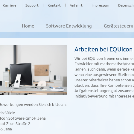
Karriere
Support
Kontakt
Anfahrt
Impressum
Datensch
Home
Software-Entwicklung
Gerätesteuer
Arbeiten bei EQUIcon
Wir bei EQUIcon freuen uns immer 
Entwickler mit mathematisch/natu
lernen, auch dann, wenn gerade ke
wenn eine ausgewiesene Stellenbes
unserer Mitarbeiter haben schon a
glauben, dass Ihre Kompetenzen b
Aufgabenstellungen gut zusammen
Initiativbewerbung mit Interesse 
Bewerbungen wenden Sie sich bitte an:
in Sülzle
Icon Software GmbH Jena
ad-Zuse-Straße 2
45 Jena