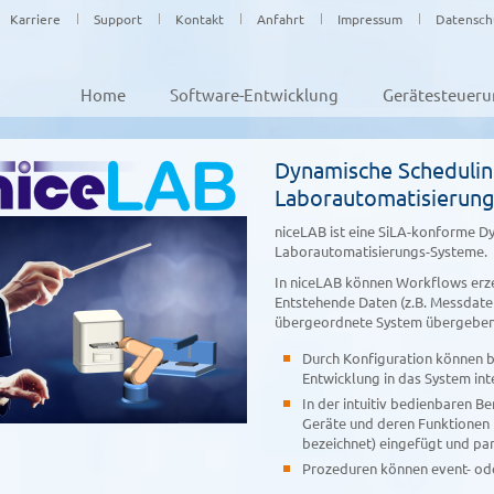
Karriere
Support
Kontakt
Anfahrt
Impressum
Datensch
Home
Software-Entwicklung
Gerätesteuer
Dynamische Schedulin
Laborautomatisierun
niceLAB ist eine SiLA-konforme D
Laborautomatisierungs-Systeme.
In niceLAB können Workflows erze
Entstehende Daten (z.B. Messdate
übergeordnete System übergeben
Durch Konfiguration können 
Entwicklung in das System int
In der intuitiv bedienbaren B
Geräte und deren Funktionen 
bezeichnet) eingefügt und pa
Prozeduren können event- ode