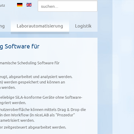
utz
ung
Laborautomatisierung
Logistik
g Software für
g
ynamische Scheduling Software für
ugt, abgearbeitet und analysiert werden.
n) werden gespeichert und können an
 werden.
beliebige SiLA-konforme Geräte ohne Software-
egriert werden.
enutzer­oberfläche können mittels Drag & Drop die
in den Workflow (in niceLAB als "Prozedur"
rametrisiert werden.
r zeitgesteuert abgearbeitet werden.